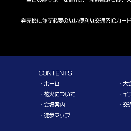
券売機に並ぶ必要のない便利な交通系ICカード（
CONTENTS
・ホーム
・大
・花火について
・イ
・会場案内
・交
・徒歩マップ