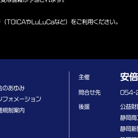
TOICAやLuLuCaなど）をご利用ください。
安
主催
会のあゆみ
問合せ先
054-
ンフォメーション
後援
公益財
通規制案内
静岡商
静岡新